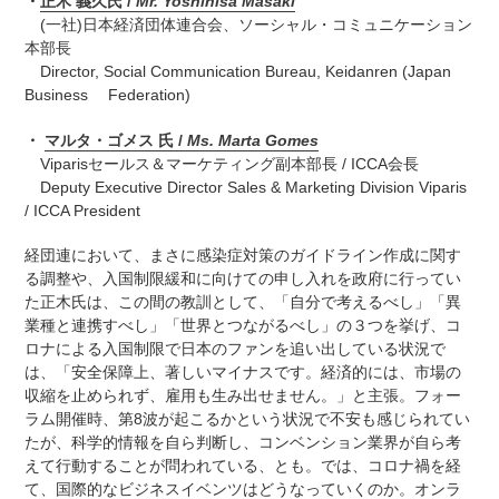
・
正木 義久氏 /
Mr. Yoshihisa Masaki
(一社)日本経済団体連合会、ソーシャル・コミュニケーション
本部長
Director, Social Communication Bureau, Keidanren (Japan
Business Federation)
・
マルタ・ゴメス 氏 /
Ms. Marta Gomes
Viparisセールス＆マーケティング副本部長 / ICCA会長
Deputy Executive Director Sales & Marketing Division Viparis
/ ICCA President
経団連において、まさに感染症対策のガイドライン作成に関す
る調整や、入国制限緩和に向けての申し入れを政府に行ってい
た正木氏は、この間の教訓として、「自分で考えるべし」「異
業種と連携すべし」「世界とつながるべし」の３つを挙げ、コ
ロナによる入国制限で日本のファンを追い出している状況で
は、「安全保障上、著しいマイナスです。経済的には、市場の
収縮を止められず、雇用も生み出せません。」と主張。フォー
ラム開催時、第8波が起こるかという状況で不安も感じられてい
たが、科学的情報を自ら判断し、コンベンション業界が自ら考
えて行動することが問われている、とも。では、コロナ禍を経
て、国際的なビジネスイベンツはどうなっていくのか。オンラ