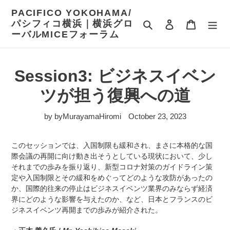
Skip
PACIFICO YOKOHAMA/
to
パシフィコ横浜｜横浜グロ
Search
Login
cart
content
ーバルMICEフォーラム
Session3: ビジネスイベン
ツが担う復興への道
by byMurayamaHiromi
October 23, 2023
このセッションでは、入国制限も緩和され、まさに本格的な国
際会議の再開に向け動き出そうとしている現状において、少し
それまでの歩みを振り返り、新型コロナ対策のガイドライン策
定や入国制限とその緩和をめぐってどのような攻防があったの
か、国際的往来の停止はビジネスイベンツ業界のみならず経済
界にどのような影響を与えたのか、など、日本とフランスのビ
ジネスイベンツ再開までの歩みが紹介された。