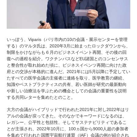
いっぽう、Viparis（パリ市内の10の会議・展示センターを管理
する）のマルタ氏は、2020年3月に始まったロックダウンから、
制限をかけながらも６月のビジネスイベント再開、その後の回
復への過程を紹介。ワクチンパスなどEU諸国とのコンセンサス
と整合性が取れ始めた頃に、ビジネスイベンツ再開に向けた政
府との交渉が本格的に進んだ。2021年には5月以降に予定してい
たすべての医学会議の主催者に連絡を取り、医学教育の継続、
知識やベストプラクティスの共有、若い医師が研究の最新動向
や新しい治療法を学ぶための機会としての会議の重要性を説明
する共同レターを集めたとのこと。
大方の会議がハイブリッドで行われた2021年に対し2022年はリ
アルの会議が戻ってきた。そのなかでキーワードになるのは、
レガシー、公平性と包括性、そしてサステナビリティであるこ
とが主張され、2022年10月に、100ヵ国から9000人超の参加者
を集めて行われた国際宇宙航行連盟（IAF）会議の例が紹介され